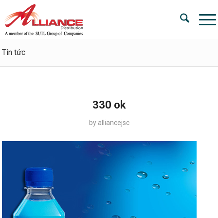
Tin tức
330 ok
by
alliancejsc