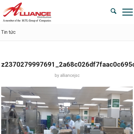
Tin tức
z2370279997691_2a68c026df7faac0c695
by
alliancejsc