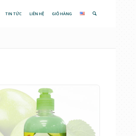
TIN TỨC
LIÊN HỆ
GIỎ HÀNG