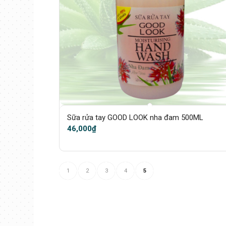
Sữa rửa tay GOOD LOOK nha đam 500ML
46,000
₫
1
2
3
4
5