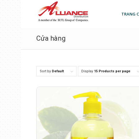
TRANG 
Cửa hàng
Sort by
Default
Display
15 Products per page