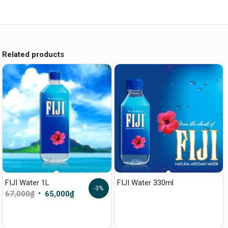
Related products
FIJI Water 1L
FIJI Water 330ml
-3%
Original
Current
67,000
₫
65,000
₫
price
price
was:
is: