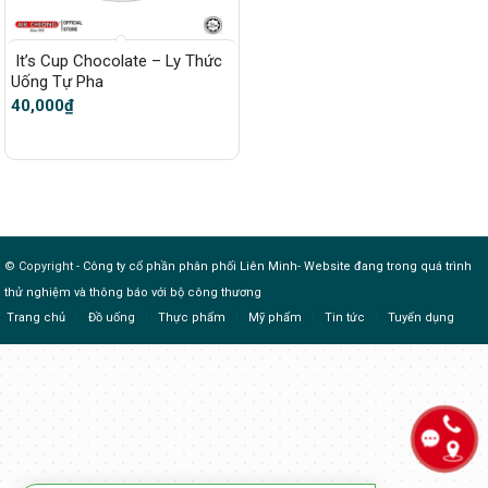
It’s Cup Chocolate – Ly Thức
Uống Tự Pha
40,000
₫
© Copyright -
Công ty cổ phần phân phối Liên Minh
-
Website đang trong quá trình
thử nghiệm và thông báo với bộ công thương
Trang chủ
Đồ uống
Thực phẩm
Mỹ phẩm
Tin tức
Tuyển dụng