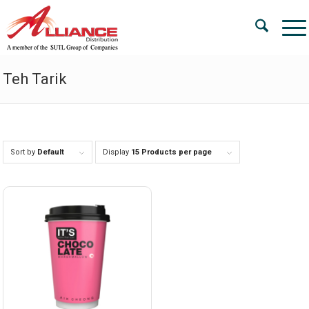
Teh Tarik
Sort by
Default
Display
15 Products per page