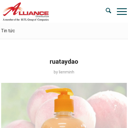
Tin tức
ruataydao
by
lienminh