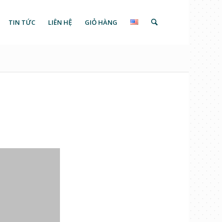
TIN TỨC
LIÊN HỆ
GIỎ HÀNG