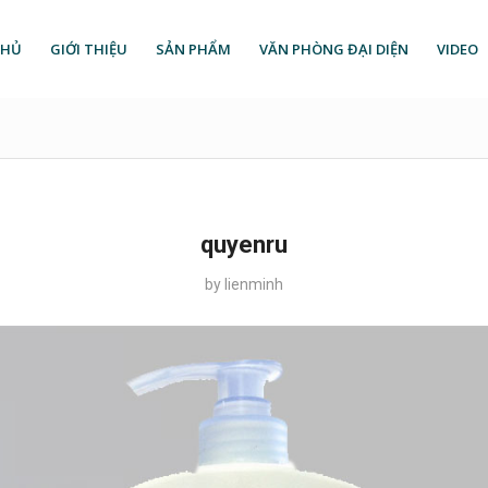
CHỦ
GIỚI THIỆU
SẢN PHẨM
VĂN PHÒNG ĐẠI DIỆN
VIDEO
quyenru
by
lienminh