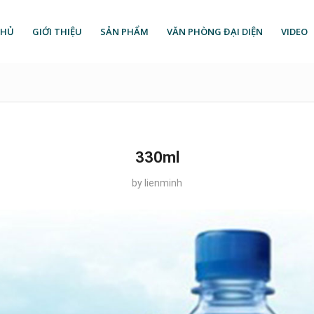
CHỦ
GIỚI THIỆU
SẢN PHẨM
VĂN PHÒNG ĐẠI DIỆN
VIDEO
330ml
by
lienminh