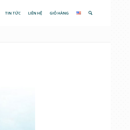
TIN TỨC
LIÊN HỆ
GIỎ HÀNG