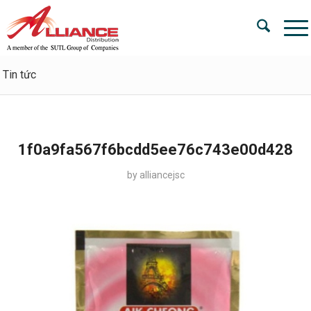
Tin tức
1f0a9fa567f6bcdd5ee76c743e00d428
by
alliancejsc