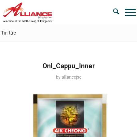
Tin tức
Onl_Cappu_Inner
by
alliancejsc