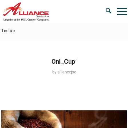
Tin tức
Onl_Cup’
by
alliancejsc