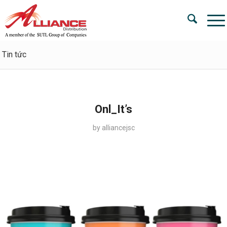
Tin tức
Onl_It’s
by
alliancejsc