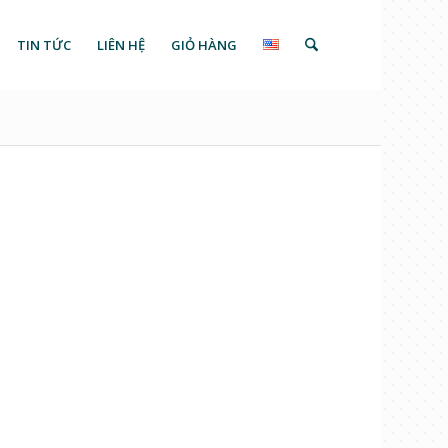
TIN TỨC
LIÊN HỆ
GIỎ HÀNG