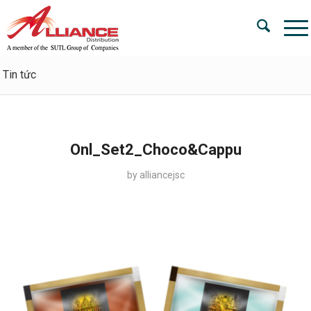
Tin tức
Onl_Set2_Choco&Cappu
by
alliancejsc