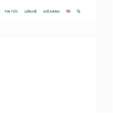
TIN TỨC
LIÊN HỆ
GIỎ HÀNG