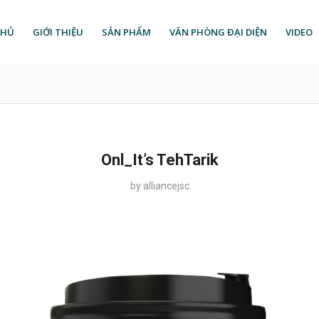
CHỦ
GIỚI THIỆU
SẢN PHẨM
VĂN PHÒNG ĐẠI DIỆN
VIDEO
Onl_It’s TehTarik
by
alliancejsc