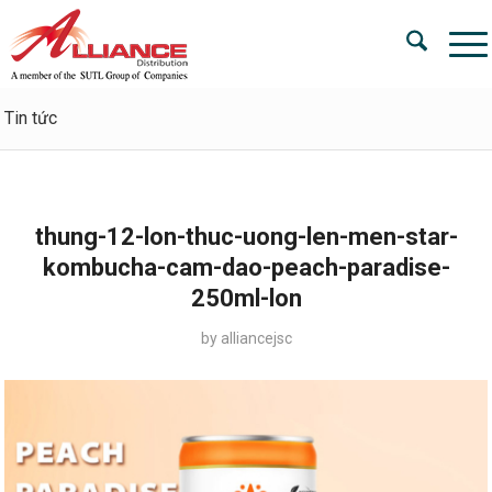
Tin tức
thung-12-lon-thuc-uong-len-men-star-
kombucha-cam-dao-peach-paradise-
250ml-lon
by
alliancejsc