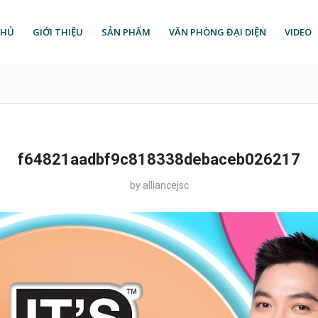
CHỦ
GIỚI THIỆU
SẢN PHẨM
VĂN PHÒNG ĐẠI DIỆN
VIDEO
f64821aadbf9c818338debaceb026217
by
alliancejsc