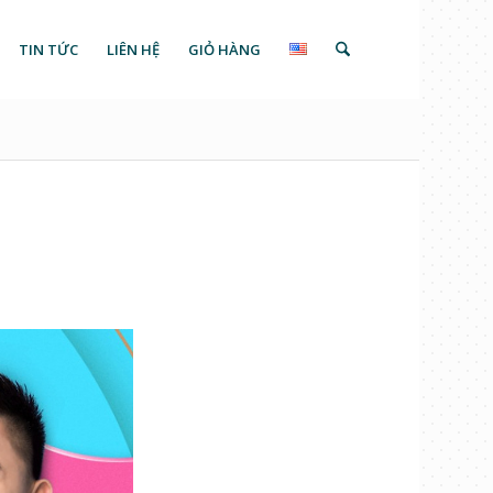
TIN TỨC
LIÊN HỆ
GIỎ HÀNG