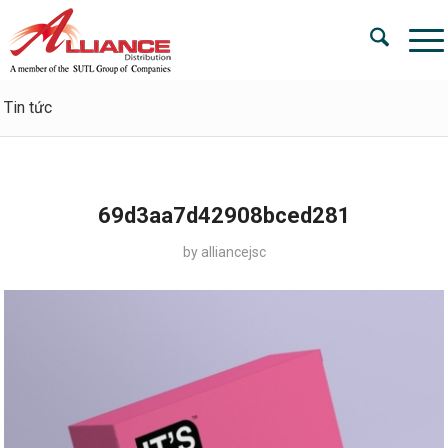
Tin tức
69d3aa7d42908bced281
by
alliancejsc