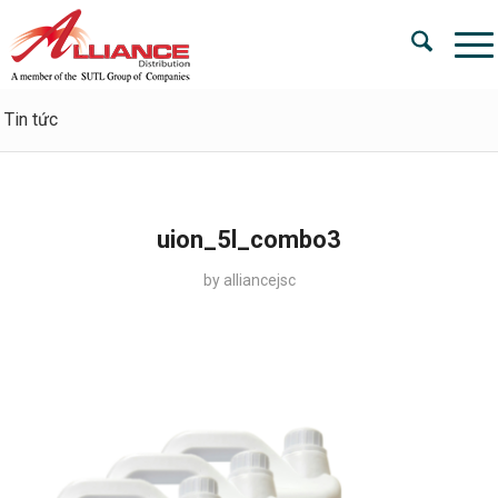
Tin tức
uion_5l_combo3
by
alliancejsc