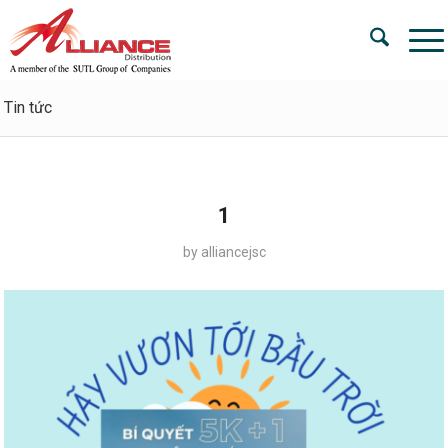
Tin tức
1
by
alliancejsc