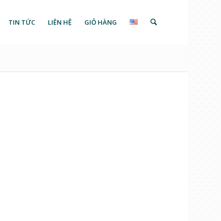
TIN TỨC
LIÊN HỆ
GIỎ HÀNG