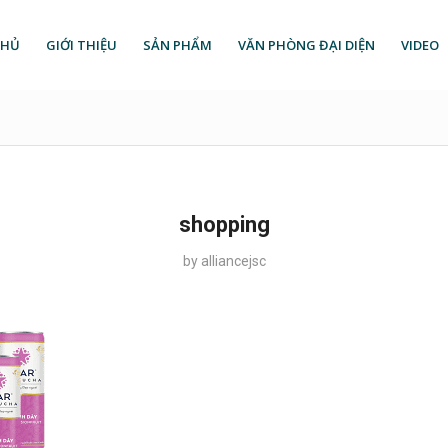
CHỦ
GIỚI THIỆU
SẢN PHẨM
VĂN PHÒNG ĐẠI DIỆN
VIDEO
shopping
by
alliancejsc