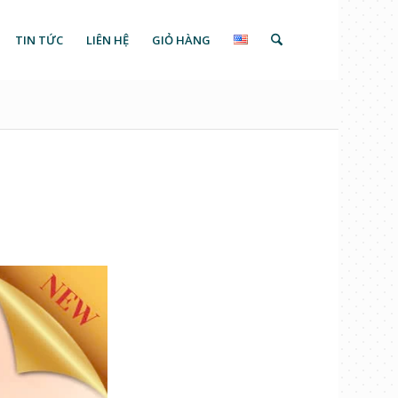
TIN TỨC
LIÊN HỆ
GIỎ HÀNG