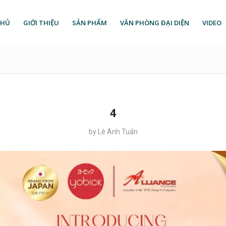
CHỦ
GIỚI THIỆU
SẢN PHẨM
VĂN PHÒNG ĐẠI DIỆN
VIDEO
4
by
Lê Anh Tuấn