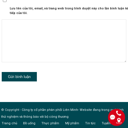
Lưu tên của tôi, email, và trang web trong trình duyệt này cho lần bình luận k
tiếp của tôi.
© Copyright -
Công ty cổ phần phân phối Liên Minh
-
Website đang trong quá trình
thử nghiệm và thông báo với bộ công thương
Trang chủ
Đồ uống
Thực phẩm
Mỹ phẩm
Tin tức
Tuyển dụng