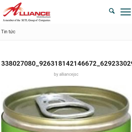
Tin tức
338027080_926318142146672_62923302
by
alliancejsc