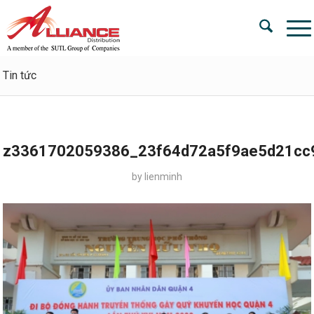
Tin tức
z3361702059386_23f64d72a5f9ae5d21cc
by
lienminh