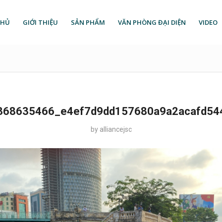
CHỦ
GIỚI THIỆU
SẢN PHẨM
VĂN PHÒNG ĐẠI DIỆN
VIDEO
368635466_e4ef7d9dd157680a9a2acafd54
by
alliancejsc