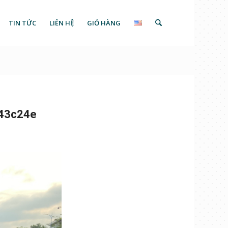
TIN TỨC
LIÊN HỆ
GIỎ HÀNG
43c24e