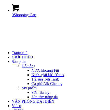
0
Shopping Cart
Trang chủ
GIỚI THIỆU
Sản phẩm
Đồ uống
Nước khoáng Fiji
Nước giải khát Yeo’s
Trà sữa Teh Tarik
Cà phê Aik Cheong
Mỹ phẩm
Sữa rửa tay
Sữa tắm trắng da
VĂN PHÒNG ĐẠI DIỆN
Video