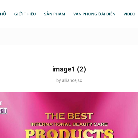
CHỦ
GIỚI THIỆU
SẢN PHẨM
VĂN PHÒNG ĐẠI DIỆN
VIDEO
image1 (2)
by
alliancejsc