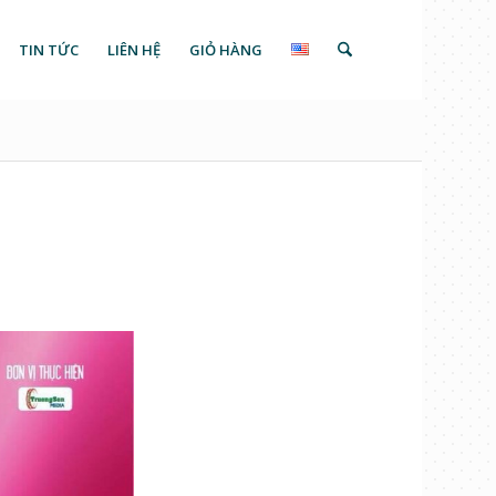
TIN TỨC
LIÊN HỆ
GIỎ HÀNG