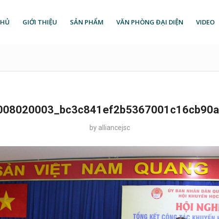
CHỦ
GIỚI THIỆU
SẢN PHẨM
VĂN PHÒNG ĐẠI DIỆN
VIDEO
008020003_bc3c841ef2b5367001c16cb90a
by
alliancejsc