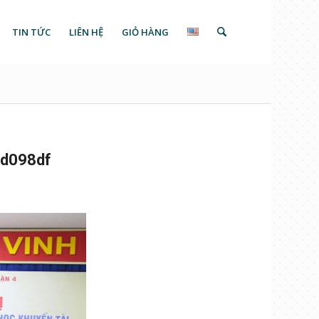
TIN TỨC
LIÊN HỆ
GIỎ HÀNG
d098df