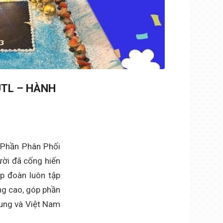
UTL – HÀNH
 Phần Phân Phối
ười đã cống hiến
ập đoàn luôn tập
ng cao, góp phần
hung và Việt Nam