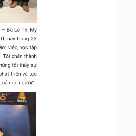
) – Bà Lê Thị Mỹ
UTL này trong 23
àm việc, học tập
. Tôi chân thành
húng tôi thấy sự
hát triển và tạo
t cả mọi người”.