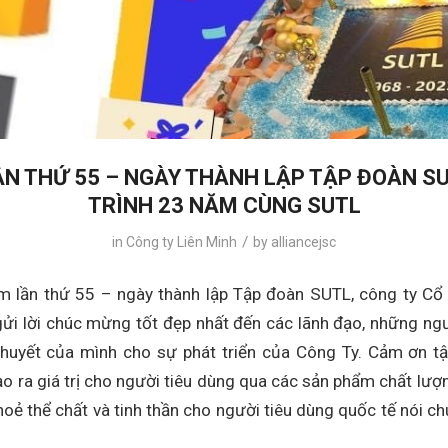
ẦN THỨ 55 – NGÀY THÀNH LẬP TẬP ĐOÀN S
TRÌNH 23 NĂM CÙNG SUTL
/
in
Công ty Liên Minh
by
alliancejsc
ệm lần thứ 55 – ngày thành lập Tập đoàn SUTL, công ty Cổ
gửi lời chúc mừng tốt đẹp nhất đến các lãnh đạo, những ng
 huyết của mình cho sự phát triển của Công Ty. Cảm ơn t
tạo ra giá trị cho người tiêu dùng qua các sản phẩm chất lượ
oẻ thể chất và tinh thần cho người tiêu dùng quốc tế nói c