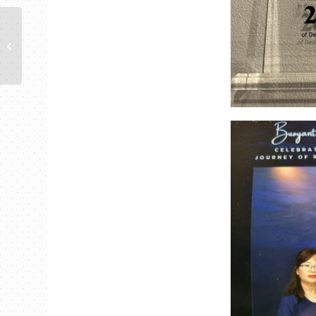
Chủ Tịch – Giám Đốc
Điều Hành của Tập
Đoàn SUTL: Mr...