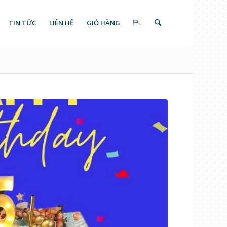
TIN TỨC
LIÊN HỆ
GIỎ HÀNG