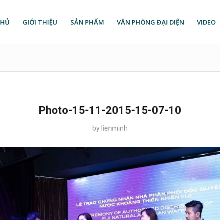
CHỦ
GIỚI THIỆU
SẢN PHẨM
VĂN PHÒNG ĐẠI DIỆN
VIDEO
Photo-15-11-2015-15-07-10
by
lienminh