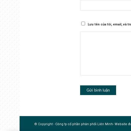
Lưu tên của tôi, email, và t
© Copyright -
Công ty cổ phần phân phối Liên Minh
-
Website đa