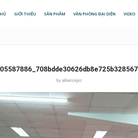
CHỦ
GIỚI THIỆU
SẢN PHẨM
VĂN PHÒNG ĐẠI DIỆN
VIDEO
05587886_708bdde30626db8e725b32856
by
alliancejsc