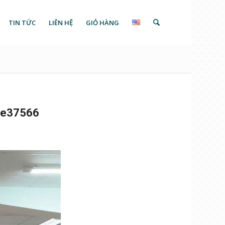
TIN TỨC
LIÊN HỆ
GIỎ HÀNG
7e37566