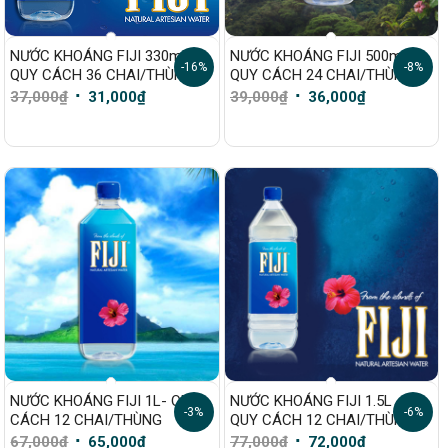
NƯỚC KHOÁNG FIJI 330ml –
NƯỚC KHOÁNG FIJI 500ml –
-16%
-8%
QUY CÁCH 36 CHAI/THÙNG
QUY CÁCH 24 CHAI/THÙNG
Giá
Giá
Giá
Giá
37,000
₫
31,000
₫
39,000
₫
36,000
₫
gốc
hiện
gốc
hiện
là:
tại
là:
tại
37,000₫.
là:
39,000₫.
là:
31,000₫.
36,000₫.
NƯỚC KHOÁNG FIJI 1L- QUY
NƯỚC KHOÁNG FIJI 1.5L –
-3%
-6%
CÁCH 12 CHAI/THÙNG
QUY CÁCH 12 CHAI/THÙNG
Giá
Giá
Giá
Giá
67,000
₫
65,000
₫
77,000
₫
72,000
₫