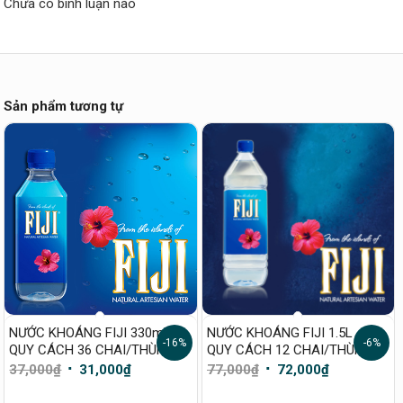
Chưa có bình luận nào
Sản phẩm tương tự
NƯỚC KHOÁNG FIJI 330ml –
NƯỚC KHOÁNG FIJI 1.5L –
-16%
-6%
QUY CÁCH 36 CHAI/THÙNG
QUY CÁCH 12 CHAI/THÙNG
Giá
Giá
Giá
Giá
37,000
₫
31,000
₫
77,000
₫
72,000
₫
gốc
hiện
gốc
hiện