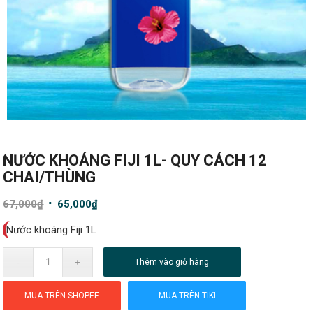
NƯỚC KHOÁNG FIJI 1L- QUY CÁCH 12
CHAI/THÙNG
Giá
Giá
67,000
₫
65,000
₫
gốc
hiện
Nước khoáng Fiji 1L
là:
tại
67,000₫.
là:
Thêm vào giỏ hàng
65,000₫.
MUA TRÊN SHOPEE
MUA TRÊN TIKI