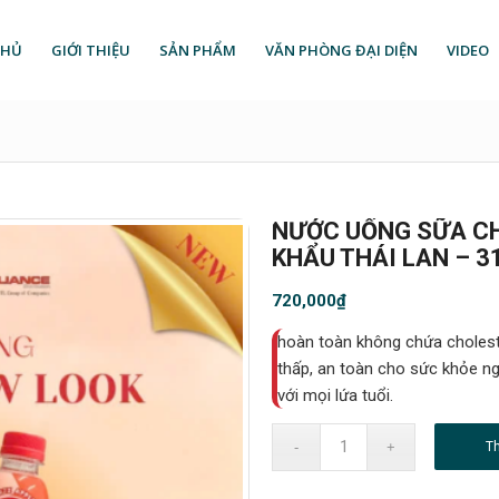
CHỦ
GIỚI THIỆU
SẢN PHẨM
VĂN PHÒNG ĐẠI DIỆN
VIDEO
NƯỚC UỐNG SỮA CH
KHẨU THÁI LAN – 
720,000
₫
hoàn toàn không chứa choles
thấp, an toàn cho sức khỏe ng
với mọi lứa tuổi.
T