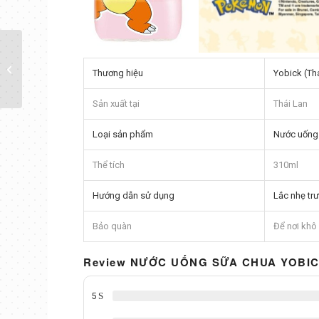
Nước Ngọt Có Ga
Không Calo Vida,
Thương hiệu
Yobick (Th
Hương TÁO – Nhập
Khẩu Malaysia...
Sản xuất tại
Thái Lan
Loại sản phẩm
Nước uống
Thể tích
310ml
Hướng dẫn sử dụng
Lắc nhẹ tr
Bảo quàn
Để nơi khô 
Review NƯỚC UỐNG SỮA CHUA YOBIC
5