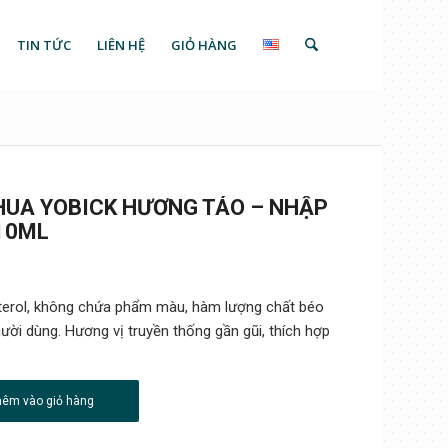
TIN TỨC
LIÊN HỆ
GIỎ HÀNG
UA YOBICK HƯƠNG TÁO – NHẬP
310ML
terol, không chứa phẩm màu, hàm lượng chất béo
ười dùng. Hương vị truyền thống gần gũi, thích hợp
hêm vào giỏ hàng