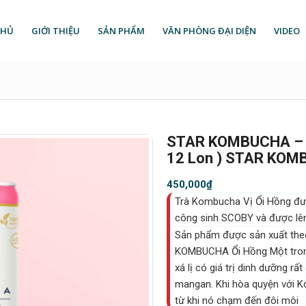
CHỦ
GIỚI THIỆU
SẢN PHẨM
VĂN PHÒNG ĐẠI DIỆN
VIDEO
STAR KOMBUCHA – Vị
12 Lon ) STAR KO
450,000
₫
Trà Kombucha Vị Ổi Hồng đượ
công sinh SCOBY và được lê
Sản phẩm được sản xuất the
KOMBUCHA Ổi Hồng Một trong 
xá lị có giá trị dinh dưỡng rấ
mangan. Khi hòa quyện với K
từ khi nó chạm đến đôi môi