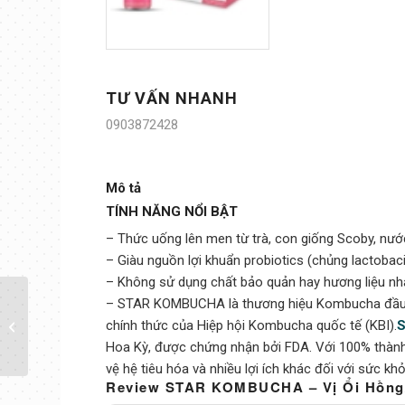
TƯ VẤN NHANH
0903872428
Mô tả
TÍNH NĂNG NỔI BẬT
– Thức uống lên men từ trà, con giống Scoby, nước
– Giàu nguồn lợi khuẩn probiotics (chủng lactobaci
– Không sử dụng chất bảo quản hay hương liệu nh
Thùng 12 lon trà STAR
– STAR KOMBUCHA là thương hiệu Kombucha đầu tiê
KOMBUCHA Dâu Tây /
chính thức của Hiệp hội Kombucha quốc tế (KBI).
S
Strawberry Sunshine
Hoa Kỳ, được chứng nhận bởi FDA. Với 100% thành
(250ml/lon)...
vệ hệ tiêu hóa và nhiều lợi ích khác đối với sức khỏ
Review STAR KOMBUCHA – Vị Ổi Hồng/