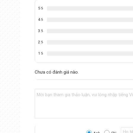
5
4
3
2
1
Chưa có đánh giá nào.