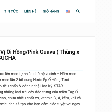
TIN TỨC
LIÊN HỆ
GIỎ HÀNG
 Ổi Hồng/Pink Guava ( Thùng x
MBUCHA
c lên men tự nhiên nhờ hệ vi sinh + Nấm men
n men lần 2 bổ sung Nước Ép Ổ Hồng Tươi.
o tiêu chẩn & công nghệ Hoa Kỳ. STAR
những loại trái cây đặc trưng của miền Tây, Ổi
t cao, chứa nhiều chất xơ, vitamin C, A, kẽm, kali và
ombucha sẽ tạo cho bạn cảm giác tuyệt vời ngay