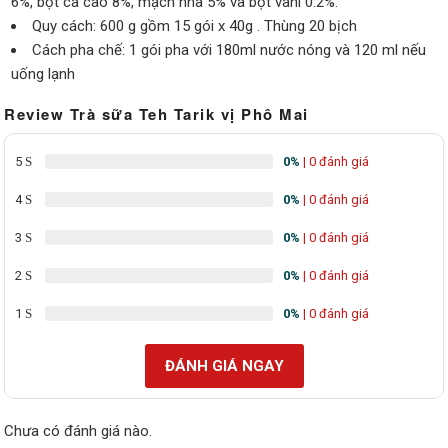
6%, bột ca cao 8%, mạch nha 5% và bột vani 0.2%.
Quy cách: 600 g gồm 15 gói x 40g . Thùng 20 bịch
Cách pha chế: 1 gói pha với 180ml nước nóng
và 120 ml nếu
uống lạnh
Review Trà sữa Teh Tarik vị Phô Mai
5
0%
| 0 đánh giá
4
0%
| 0 đánh giá
3
0%
| 0 đánh giá
2
0%
| 0 đánh giá
1
0%
| 0 đánh giá
ĐÁNH GIÁ NGAY
Chưa có đánh giá nào.