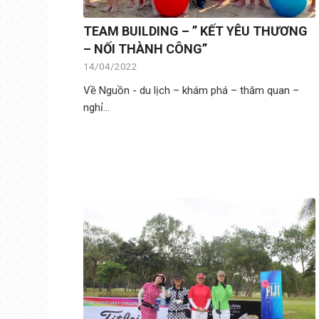
TEAM BUILDING – ” KẾT YÊU THƯƠNG
– NỐI THÀNH CÔNG”
14/04/2022
Về Nguồn - du lịch – khám phá – thăm quan –
nghỉ…